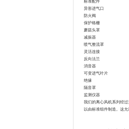
标准配件
异形进气口
防火阀
保护格栅
蘑菇头罩
减振器
喷气整流罩
灵活连接
反向法兰
消音器
可变进气叶片
绝缘
隔音罩
监测仪器
我们的离心风机系列经过
以由标准组件制造。这允