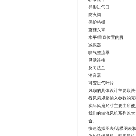
异形进气口
防火阀
保护格栅
蘑菇头罩
水平/垂直位置的脚
减振器
喷气整流罩
灵活连接
反向法兰
消音器
可变进气叶片
风扇的具体设计主要取决于
得风扇规格输入参数的完
实际风扇尺寸主要由所使
我们的轴流风机系列以大
合。
快速选择图表/诺模图表