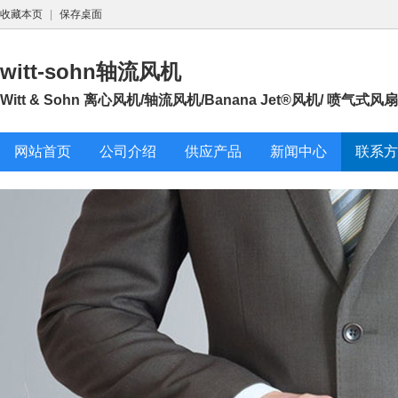
收藏本页
|
保存桌面
witt-sohn轴流风机
Witt & Sohn 离心风机/轴流风机/Banana Jet®风机/ 喷气式风扇
网站首页
公司介绍
供应产品
新闻中心
联系方