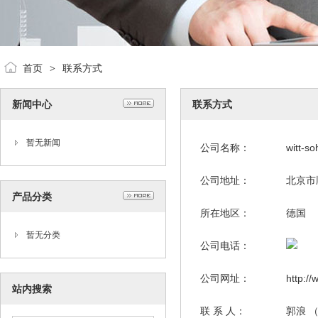
首页
联系方式
>
新闻中心
联系方式
暂无新闻
公司名称：
witt-
公司地址：
北京市
产品分类
所在地区：
德国
暂无分类
公司电话：
公司网址：
http://
站内搜索
联 系 人：
郭浪 